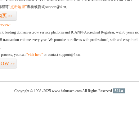
流程可
“点击这里”
查看或咨询support@4.cn。
购买
>>
erview:
orld leading domain escrow service platform and ICANN-Accredited Registrar, with 6 years ri
 transaction volume every year. We promise our clients with professional, safe and easy third-
.
d process, you can
“visit here”
or contact support@4.cn.
NOW
>>
Copyright © 1998 -2025 www.hzhuasen.com All Rights Reserved
51La