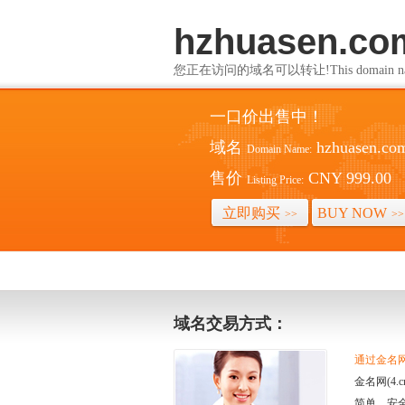
hzhuasen.co
您正在访问的域名可以转让!This domain name i
一口价出售中！
域名
hzhuasen.co
Domain Name:
售价
CNY 999.00
Listing Price:
立即购买
BUY NOW
>>
>>
域名交易方式：
通过金名网(
金名网(4
简单、安