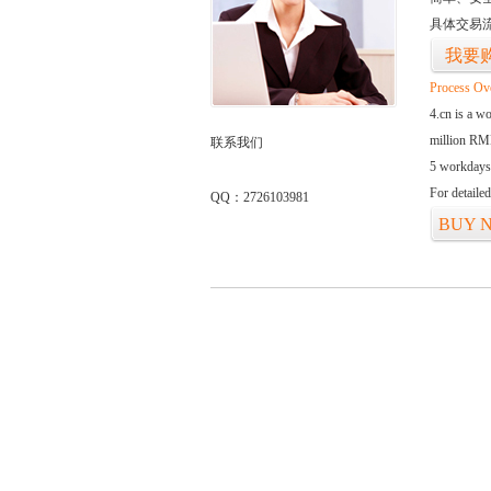
具体交易
我要
Process Ov
4.cn is a w
million RMB
联系我们
5 workdays
For detaile
QQ：2726103981
BUY 